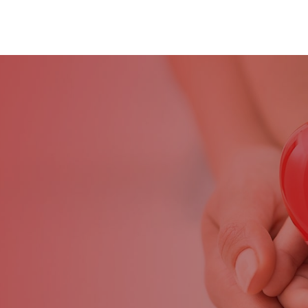
Bulu
başk