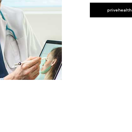
privehealt
arı
asyon