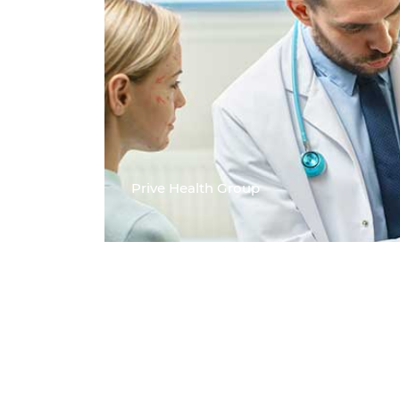
Nükleer Tıp
Ağız ve Diş Sağlığı
Organ Nakli
El Cerrahisi
Hematoloji
Kulak Burun Boğaz
Prive Health Group
Çocuk Sağlığı ve Hastalıkl
Fizik Tedavi ve Rehabilit
Radyasyon Onkolojisi
Cerrahi Onkoloji
Üroloji