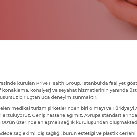
esinde kurulan Prive Health Group, İstanbul'da faaliyet gös
nıf konaklama, konsiyerj ve seyahat hizmetlerinin yanında üstü
kusursuz bir uçtan uca deneyim sunmaktır.
gelen medikal turizm şirketlerinden biri olmayı ve Türkiye'yi
 arzuluyoruz. Geniş hastane ağımız, Avrupa standartlarında 
100'ün üzerinde anlaşmalı sağlık kuruluşundan oluşmaktadı
adece saç ekimi, diş sağlığı, burun estetiği ve plastik cerrah