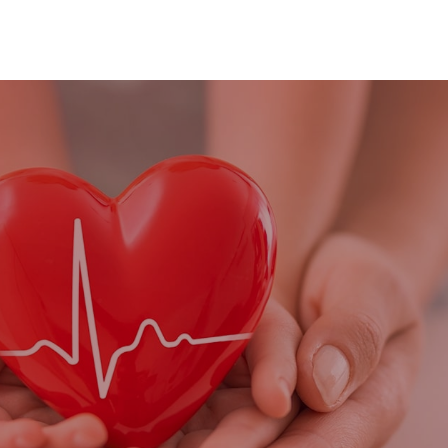
TÜRKÇE
nduğunuz yere özgü içeriği görmek için
a bir ülke seçin.
Türkçe
English