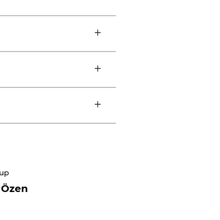
oup
 Özen